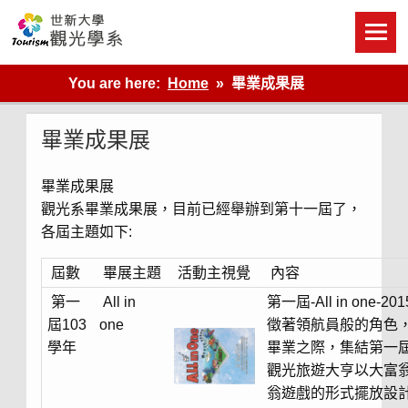
Skip
to
content
世新大學觀光學系網站
You are here:
Home
畢業成果展
畢業成果展
畢業成果展
觀光系畢業成果展，目前已經舉辦到第十一屆了，
各屆主題如下:
屆數
畢展主題
活動主視覺
內容
第一
All in
第一屆-All in o
屆103
one
徵著領航員般的角色
學年
畢業之際，集結第一
觀光旅遊大亨以大富
翁遊戲的形式擺放設