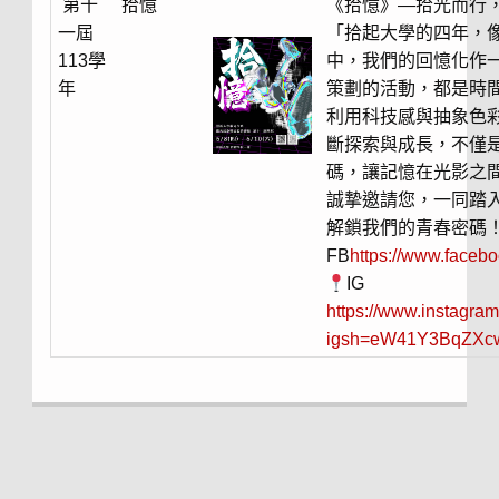
第十
拾憶
《拾憶》—拾光而行
一屆
「拾起大學的四年，
113學
中，我們的回憶化作
年
策劃的活動，都是時
利用科技感與抽象色
斷探索與成長，不僅
碼，讓記憶在光影之
誠摯邀請您，一同踏
解鎖我們的青春密碼
FB
https://www.faceb
IG
https://www.instagra
igsh=eW41Y3BqZXc