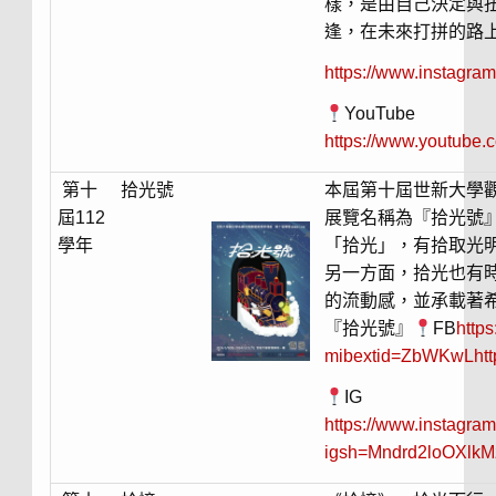
樣，是由自己決定與
逢，在未來打拼的路
https://www.instagra
YouTube
https://www.youtube
第十
拾光號
本屆第十屆世新大學
屆112
展覽名稱為『拾光號
學年
「拾光」，有拾取光
另一方面，拾光也有
的流動感，並承載著
『拾光號』
FB
http
mibextid=ZbWKwLhttp
IG
https://www.instagra
igsh=Mndrd2loOXlkMz