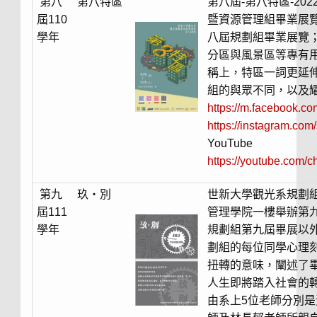
第八
第八特區
第八屆-第八特區-2
屆110
暨資源管理組畢業展
學年
八屆規劃組畢業展覽；
分區與風景區等專有
稱上，特區一詞更延
組的與眾不同，以及
https://m.facebook.c
https://instagram.c
YouTube
https://youtube.com
第九
玖・別
世新大學觀光系規劃組
屆111
管理學院一樓舉辦第
學年
規劃組第九屆畢展以
劃組的每位同學心理
扭轉的意味，闡述了
人生即將踏入社會的轉
由系上5位老師分別