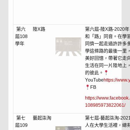
第六
陸X路
第六屆-陸X路-20
屆108
和「路」同音。在學
學年
同儕一起走過許許多
學這條路的最後一里
美好回憶，帶著它走
生活在同一片陸地上
的彼此。
YouTube
https://ww
FB
https://www.faceb
108985973822061/
第七
藝起柒淘
第七屆-藝起柒淘-2
屆109
人在大學生活裡，總