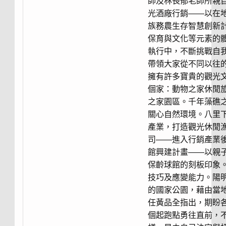
師及林長郁老師所親
光酒廠行銷——以在
族務農生存智慧創新
保育與文化等元素的
執行中，不斷挑戰自我勇於
帶領大家從不同以往
擁有許多寶貴的觀光
個家：動物之家休閒
之家園區。千年藻礁
關心自然環境。八里
產業，打造觀光休閒
司——進入行銷產業
館興建計畫——以親
保齡球館的刻板印象
技巧及應變能力。陽
的國家公園，藉由當
任黃品全指出，期盼
個起跑點勇往直前，