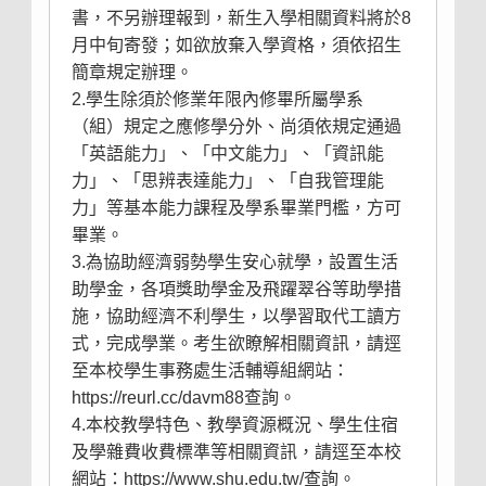
書，不另辦理報到，新生入學相關資料將於8
月中旬寄發；如欲放棄入學資格，須依招生
簡章規定辦理。
2.學生除須於修業年限內修畢所屬學系
（組）規定之應修學分外、尚須依規定通過
「英語能力」、「中文能力」、「資訊能
力」、「思辨表達能力」、「自我管理能
力」等基本能力課程及學系畢業門檻，方可
畢業。
3.為協助經濟弱勢學生安心就學，設置生活
助學金，各項獎助學金及飛躍翠谷等助學措
施，協助經濟不利學生，以學習取代工讀方
式，完成學業。考生欲瞭解相關資訊，請逕
至本校學生事務處生活輔導組網站：
https://reurl.cc/davm88查詢。
4.本校教學特色、教學資源概況、學生住宿
及學雜費收費標準等相關資訊，請逕至本校
網站：https://www.shu.edu.tw/查詢。