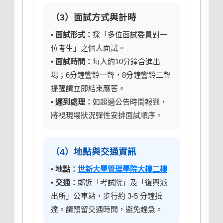
（3）面試方式與計時
•
面試形式：
採「多位面試委員對一
位考生」之個人面試。
•
面試時間：
每人約10分鐘含進出
場；6分鐘響鈴一聲，8分鐘響鈴二聲
提醒請立即結束應答。
•
遲到處理：
如超過公告時間報到，
將視現場狀況彈性安排面試順序。
（4）地點與交通資訊
•
地點：
世新大學管理學院大樓二樓
•
交通：
鄰近「考試院」及「復興派
出所」公車站，步行約 3-5 分鐘抵
達。請預留交通時間，避免趕急。