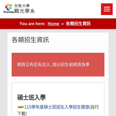
Skip
to
content
世新大學觀光學系網站
You are here:
Home
各類招生資訊
各類招生資訊
網頁公告若有出入, 請以
招生組
網頁為準
碩士班入學
115學年度碩士班招生入學招生簡章
(自行
下載)