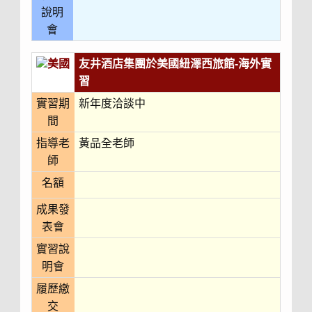
說明
會
美國
友井酒店集團於美國紐澤西旅館-海外實
習
實習期
新年度洽談中
間
指導老
黃品全老師
師
名額
成果發
表會
實習說
明會
履歷繳
交