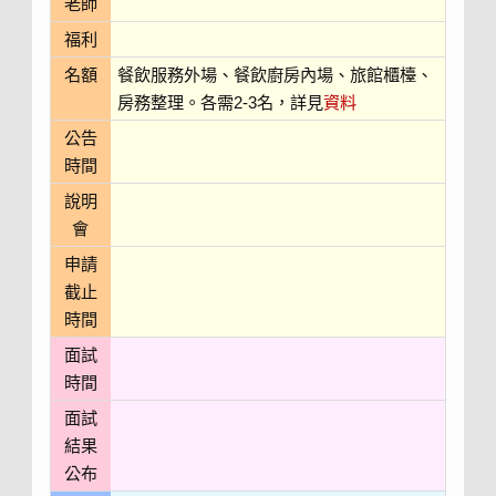
老師
福利
名額
餐飲服務外場、餐飲廚房內場、旅館櫃檯、
房務整理。各需2-3名，詳見
資料
公告
時間
說明
會
申請
截止
時間
面試
時間
面試
結果
公布