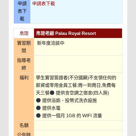
申請
申請表下載
表下
載
帛琉
帛琉老爺 Palau Royal Resort
實習期
新年度洽談中
間
指導老
師
福利
學生實習簽證者(不分國籍)不支領任何的
薪資或零用金員工餐:周一到周日,免費每
天三餐
提供含空調之宿舍(四人房)
提供浴廁、投幣式洗衣設施
提供水電
提供一個月 1GB 的 WIFI 流量
名額
公告時