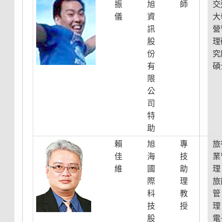
振
旭
師
交
儀
資
大
訊
營
股
理
份
究
有
碩
限
公
司
特
助
賴
旭
專
旅
佳
海
技
業
維
國
助
理
際
理
旅
科
教
管
技
授
理
股
電