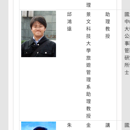
理
邱
景
助
國
鴻
文
理
中
遠
科
教
大
技
授
公
大
事
學
管
旅
研
遊
所
管
士
理
系
助
理
教
授
朱
金
講
國