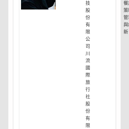
技
餐
股
策
份
管
有
與
限
新
公
司
川
流
國
際
旅
行
社
股
份
有
限