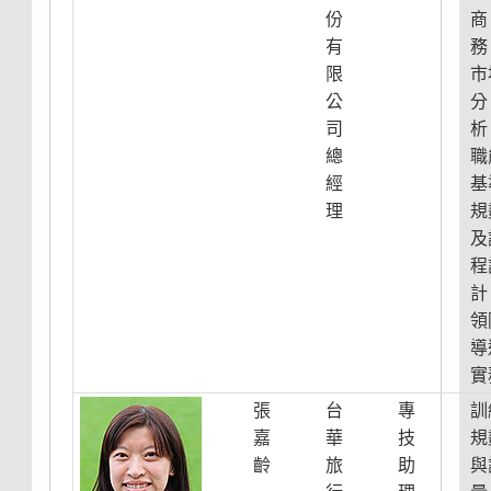
份
商
有
務
限
市
公
分
司
析
總
職
經
基
理
規
及
程
計
領
導
實
張
台
專
訓
嘉
華
技
規
齡
旅
助
與