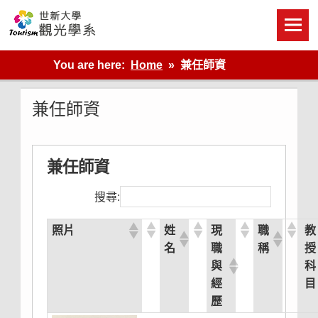
Skip
to
content
世新大學觀光學系網站
You are here:
Home
兼任師資
兼任師資
兼任師資
搜尋:
照片
姓
現
職
教
名
職
稱
授
與
科
經
目
歷