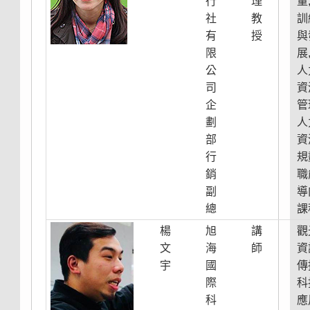
行
理
量
社
教
訓
有
授
與
限
展
公
人
司
資
企
管
劃
人
部
資
行
規
銷
職
副
導
總
課
楊
旭
講
觀
文
海
師
資
宇
國
傳
際
科
科
應