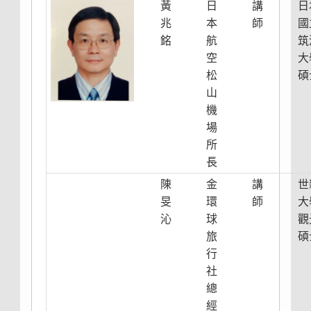
黃
日
講
日
兆
本
師
國
銘
航
筑
空
大
松
碩
山
機
場
所
長
陳
金
講
世
旻
環
師
大
沁
球
觀
旅
碩
行
社
總
經