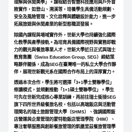
理解與休閒美學」。課程結合智慧科技應用與戶外冒
險實作，如登山、溯溪等，培養學生具備活動規劃、
安全及風險管理、文化詮釋與體驗設計能力，進一步
拓展旅遊與休閒產業的新型態職涯發展。
除國內課程與場域實作外，世新大學也持續強化國際
化教學與產學接軌。為培育具備國際視野與實務即戰
力的觀光與餐旅專業人才，世新大學近日正式與瑞士
教育集團（Swiss Education Group, SEG）締結策
略夥伴關係，成為SEG在臺灣唯一的私立大學合作夥
伴，展現世新觀光系在國際合作布局上的深厚實力。
透過本次合作，學生將可選擇「3+1學士雙聯學位」
修讀模式，並規劃推動「1+1碩士雙聯學位」。學生
可先在世新完成核心專業訓練，再前往瑞士銜接SEG
旗下四所世界級餐旅名校，包括以高端飯店與活動管
理聞名的瑞士旅館管理大學（SHMS）、強調國際飯
店營運與企業管理的蒙特勒飯店管理學院（HIM）、
專注奢華服務與創新餐旅管理的凱撒里茲餐旅管理學