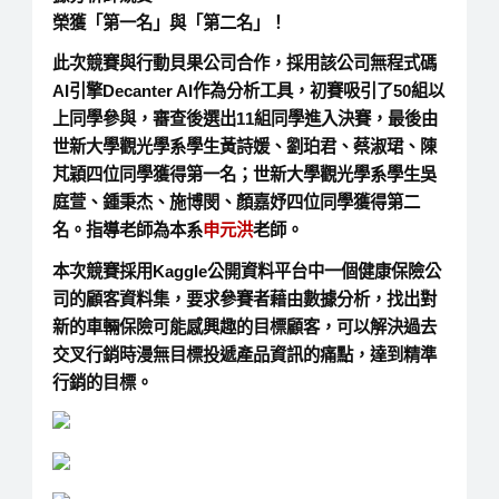
榮獲
「第一名」與「第二名」
！
此次競賽與行動貝果公司合作，採用該公司無程式碼
AI引擎Decanter AI作為分析工具，初賽吸引了50組以
上同學參與，審查後選出11組同學進入決賽，最後由
世新大學觀光學系學生黃詩媛、劉珀君、蔡淑珺、陳
芃穎四位同學獲得第一名；世新大學觀光學系學生吳
庭萱、鍾秉杰、施博閔、顏嘉妤四位同學獲得第二
名。指導老師為本系
申元洪
老師。
本次競賽採用Kaggle公開資料平台中一個健康保險公
司的顧客資料集，要求參賽者藉由數據分析，找出對
新的車輛保險可能感興趣的目標顧客，可以解決過去
交叉行銷時漫無目標投遞產品資訊的痛點，達到精準
行銷的目標。