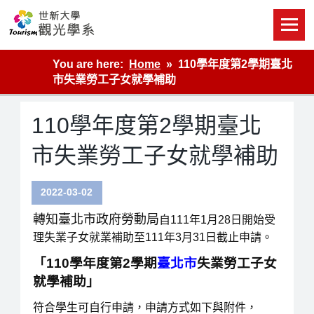
Skip
to
content
世新大學觀光學系網站
You are here:
Home
110學年度第2學期臺北
市失業勞工子女就學補助
110學年度第2學期臺北
市失業勞工子女就學補助
2022-03-02
轉知臺北市政府勞動局
自111年1月28日開始受
理失業子女就業補助
至111年3月31日截止申請
。
「110學年度第2學期
臺北市
失業勞工子女
就學補助」
符合學生可自行申請，申請方式如下與附件，