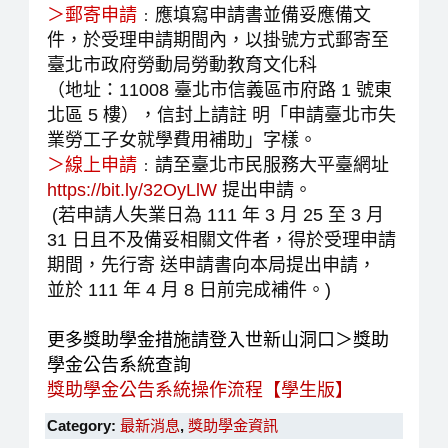
＞郵寄申請
﹕應填寫申請書並備妥應備文
件，於受理申請期間內，以掛號方式郵寄至
臺北市政府勞動局勞動教育文化科
（地址：11008 臺北市信義區市府路 1 號東
北區 5 樓），信封上請註 明「申請臺北市失
業勞工子女就學費用補助」字樣。
＞線上申請
﹕請至臺北市民服務大平臺網址
https://bit.ly/32OyLlW
提出申請。
(若申請人失業日為 111 年 3 月 25 至 3 月
31 日且不及備妥相關文件者，得於受理申請
期間，先行寄 送申請書向本局提出申請，
並於 111 年 4 月 8 日前完成補件。)
更多獎助學金措施請登入世新山洞口＞獎助
學金公告系統查詢
獎助學金公告系統操作流程【學生版】
Category:
最新消息
,
獎助學金資訊