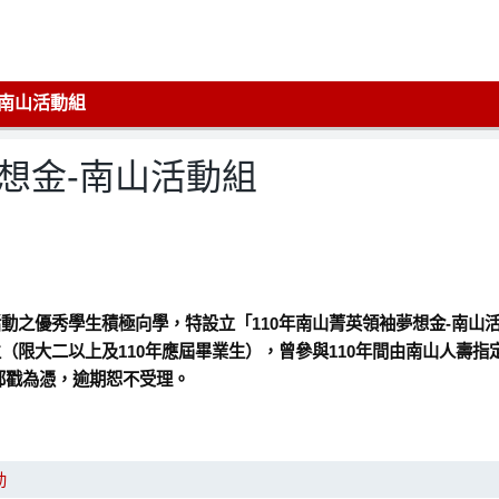
-南山活動組
夢想金-南山活動組
活動之優秀學生積極向學，特設立「110年南山菁英領袖夢想金-南山
生（限大二以上及110年應屆畢業生），曾參與110年間由南山人壽
掛號郵戳為憑，逾期恕不受理。
動