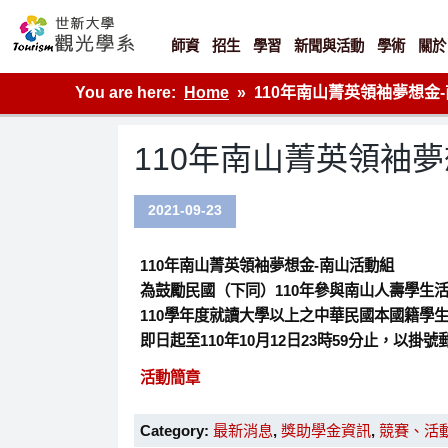
Skip
to
content
師資
招生
學習
新聞與活動
學術
關於
世新大學觀光學系網站
You are here:
Home
110年南山菁英領袖夢想金
110年南山菁英領袖
2021-09-23
110年南山菁英領袖夢想金-南山活動組
為鼓勵民國（下同）110年參與南山人壽學生
110學年度就讀大學以上之中華民國本國籍學
即日起至110年10月12日23時59分止，以
活動簡章
Category:
最新消息
,
獎助學金資訊
,
競賽、活