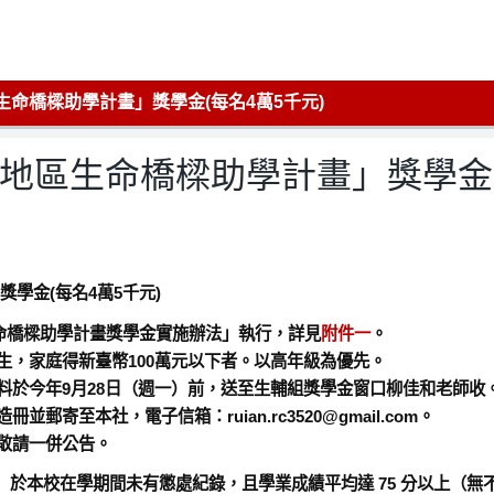
地區生命橋樑助學計畫」獎學金(每名4萬5千元)
522地區生命橋樑助學計畫」獎學金
獎學金(每名4萬5千元)
地區生命橋樑助學計畫獎學金實施辦法」執行，詳見
附件一
。
生，家庭得新臺幣100萬元以下者。以高年級為優先。
料於今年9月28日（週一）前，送至生輔組獎學金窗口柳佳和老師收
寄至本社，電子信箱：ruian.rc3520@gmail.com。
敬請一併公告。
上， 於本校在學期間未有懲處紀錄，且學業成績平均達 75 分以上（