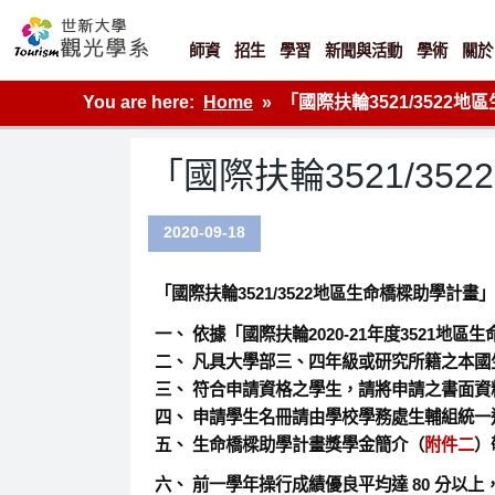
Skip
to
content
師資
招生
學習
新聞與活動
學術
關於
世新大學觀光學系網站
You are here:
Home
「國際扶輪3521/3522
「國際扶輪3521/3
2020-09-18
「國際扶輪3521/3522地區生命橋樑助學計畫」
一、 依據「國際扶輪2020-21年度3521
二、 凡具大學部三、四年級或研究所籍之本國
三、 符合申請資格之學生，請將申請之書面資
四、 申請學生名冊請由學校學務處生輔組統一造冊並郵
五、 生命橋樑助學計畫獎學金簡介（
附件二
）
六、 前一學年操行成績優良平均達 80 分以