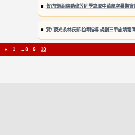
賀!旅遊組陳勁偉等同學錄取中華航空暑期實
賀! 觀光系林長郁老師指導 規劃三甲施靖霜
«
1
...
8
9
10