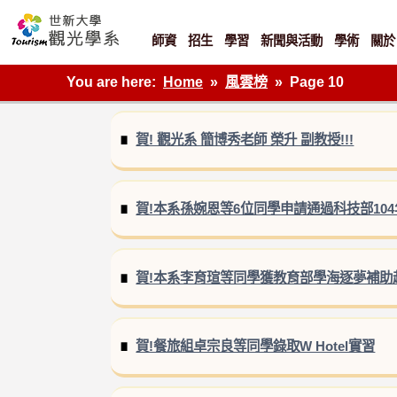
Skip
to
content
師資
招生
學習
新聞與活動
學術
關於
世新大學觀光學系網站
You are here:
Home
風雲榜
Page 10
賀! 觀光系 簡博秀老師 榮升 副教授!!!
賀!本系孫婉恩等6位同學申請通過科技部104
賀!本系李育瑄等同學獲教育部學海逐夢補助
賀!餐旅組卓宗良等同學錄取W Hotel實習