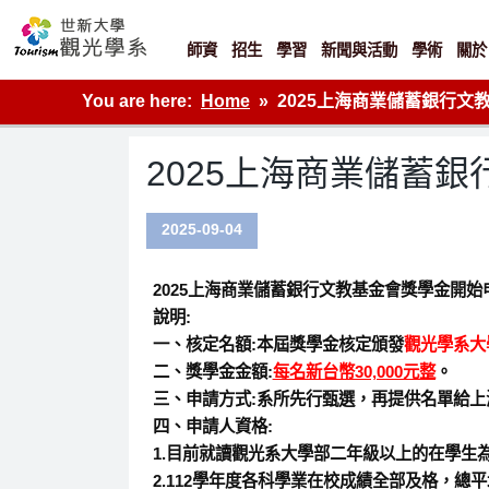
Skip
to
content
師資
招生
學習
新聞與活動
學術
關於
世新大學觀光學系網站
You are here:
Home
2025上海商業儲蓄銀行文
2025上海商業儲蓄
2025-09-04
2025上海商業儲蓄銀行文教基金會獎學金開始
說明:
一、核定名額:
本屆獎學金核定頒發
觀光學系大
二、獎學金金額:
每名新台幣30,000元整
。
三、申請方式:
系所先行甄選，再提供名單給上
四、申請人資格:
1.目前就讀觀光系大學部二年級以上的在學生為
2.112學年度各科學業在校成績全部及格，總