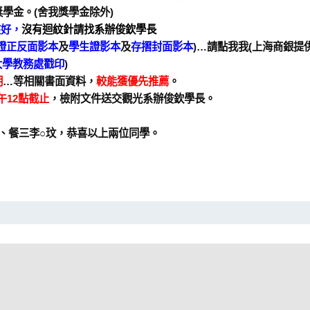
學金。(舍我獎學金除外)
夾好，
沒有迴紋針請找系辦俊欽學長
證
正反面影本
及
學生證影本
及
存摺封面影本
)…請點我我(上海商銀提供
大學教務處戳印
)
明
…等相關書面資料，
較能獲優先推薦
。
中午12點截止
，檢附文件送交觀光系辦俊欽學長。
○妤、餐三李○玟，恭喜以上兩位同學。