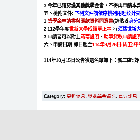
3.今年已確認獲其他獎學金者，不得再申請本獎
五、檢附文件:
下列文件請依序排列用迴紋針
1.
獎學金申請書與匯款資料同意書
(請貼妥
身分
2.112學年度
世新大學成績單正本
。(
須蓋世新
3.申請者可以附上
清寒證明
、
助學貸款申請證
六、申請日期:即日起至
114年9月26日(周五)
114年10月15日公告獲選名單如下：餐二盧
Category:
最新消息
,
獎助學金資訊
,
重要訊息