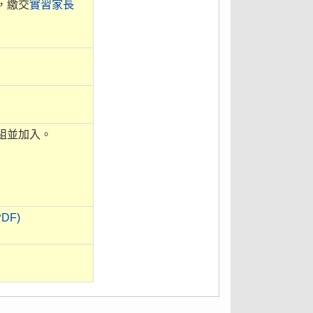
，繳交
實習家長
組並加入。
DF)