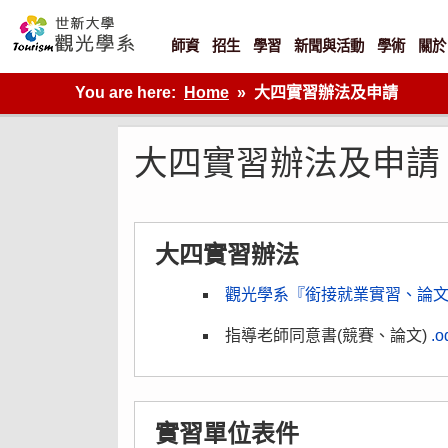
Skip
to
content
師資
招生
學習
新聞與活動
學術
關於
世新大學觀光學系網站
You are here:
Home
大四實習辦法及申請
大四實習辦法及申請
大四實習辦法
觀光學系『銜接就業實習、論
指導老師同意書(競賽、論文)
.
實習單位表件