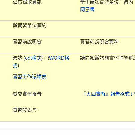
公布錄取資訊
學生確認實習單位一週內
同意書
與實習單位簽約
實習前說明會
實習前說明會資料
週誌 (
odt格式
)、(
WORD格
請向系辦詢問實習輔導群
式
)
實習工作環境表
繳交實習報告
『大四實習』報告格式 (P
實習發表會