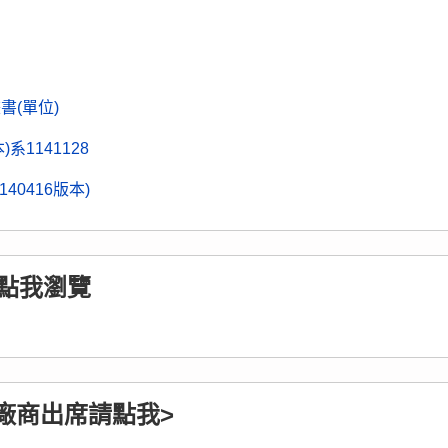
書(單位)
系1141128
0416版本)
點我瀏覽
廠商出席請點我>