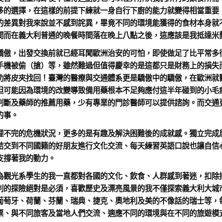
侈的選擇，在這樣的前提下練就一身自行下廚的能力就變得相當重要
的差異對我來說並不感到詫異，畢竟不同的環境能獲得的食材本身就
間而在義大利普通的晚餐時間落在晚上八點之後，這應該是我抵達米
驕傲，出發交換前就已經耳聞歐洲治安的可怕，即使做足了比平常多
手機被偷（搶）等，雖然難過但值得慶幸的是這都只是財務上的損失
功將皮夾找回！臺灣的醫療與交通體系更是驕傲中的驕傲，在歐洲就
但可能因為環境的改變導致備用藥根本不足夠應付這半年碰到的小毛
判斷及藥師的推薦用藥，少有專業的門診醫師可以提供諮詢。而交通
的事。
理不完的危機狀況，更多的是有趣及解決困難後的成就感。獨立完成
結交到不同國籍的好朋友進行文化交流、每天練習英語口說也讓自信
支撐著我的動力。
為觀光系學生的我一直都對各國的文化、飲食、人群感到著迷，扣除
利的探險絕對是必須，喜歡歷史及漂亮風景的我不僅探索義大利大城
葡萄牙、荷蘭、芬蘭、瑞典、捷克、奧地利及美的不像話的瑞士等，
票、與不同旅客及當地人們交流、適應不同的環境與在不同的旅遊模