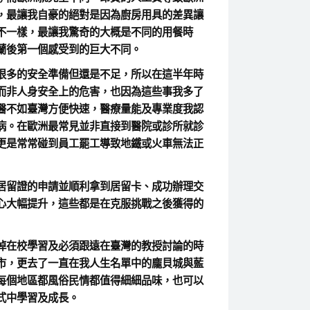
，最讓我自豪的絕對是因為廚房用具的差異讓
不一樣，最讓我驚奇的大概是不同的用餐時
蘭後第一個感受到的巨大不同。
很多的安全準備但還是不足，所以在這半年時
而非人身安全上的危害，也因為這些事我多了
醫不如臺灣方便快速，醫療量能及專業度我認
病。在歐洲最常見並非直接到醫院或診所就診
更是常常碰到員工罷工導致地鐵或火車無法正
居留證的申請並順利拿到居留卡、成功辦理交
心大幅提升，這些都是在克服挑戰之後獲得的
掉在校學習及必須跟遠在臺灣的教授討論的時
市，更去了一直在我人生名單中的龐貝城與藍
每個地區都風俗民情都值得細細品味，也可以
式中學習及成長。