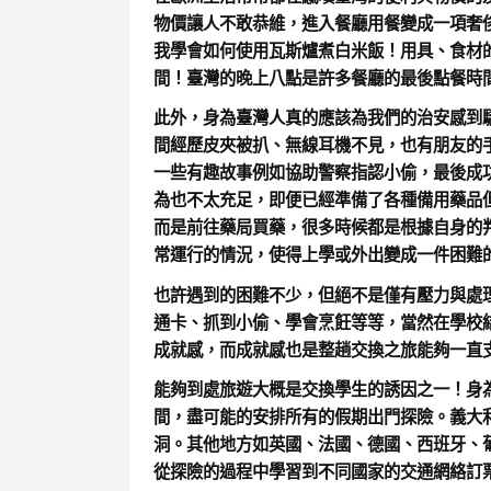
物價讓人不敢恭維，進入餐廳用餐變成一項奢
我學會如何使用瓦斯爐煮白米飯！用具、食材
間！臺灣的晚上八點是許多餐廳的最後點餐時
此外，身為臺灣人真的應該為我們的治安感到
間經歷皮夾被扒、無線耳機不見，也有朋友的
一些有趣故事例如協助警察指認小偷，最後成
為也不太充足，即便已經準備了各種備用藥品
而是前往藥局買藥，很多時候都是根據自身的
常運行的情況，使得上學或外出變成一件困難
也許遇到的困難不少，但絕不是僅有壓力與處
通卡、抓到小偷、學會烹飪等等，當然在學校
成就感，而成就感也是整趟交換之旅能夠一直
能夠到處旅遊大概是交換學生的誘因之一！身
間，盡可能的安排所有的假期出門探險。義大
洞。其他地方如英國、法國、德國、西班牙、
從探險的過程中學習到不同國家的交通網絡訂