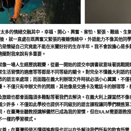
多的情緒交融其中，幸福、開心、興奮、害怕、緊張、難過、生氣
il後，就一直處在既興奮又緊張的複雜情緒中，外語能力不像其他同
的是懷疑自己究竟能不能在米蘭好好的生存半年。我不會說擔心是多
適圈對我來說有多重要。
就像一場人生經歷挑戰賽，從最一開始的提交申請書就意味著挑戰開
常生活習慣的適應等等都是不同等級的關卡。對完全不懂義大利語的
悉的語言來處理；而面臨在義大利辦理文件時就必須小心翼翼，不僅
擾。不僅只有申辦文件的問題，其他像是交通卡及電話卡的辦理等，
及旅遊也都會面臨須多難點等著我們去解決。在義大利上課當然不像在
減少許多，不僅如此學校也提供不同級別的語言課程讓同學們精進第
，在臺灣坐聽教授講解儼然已成為我的習慣，但在IULM需要跟教
不一樣的學習模式。
友善，在臺灣即使不懂得進廚房也可以在外解決我們所有的飲食所需