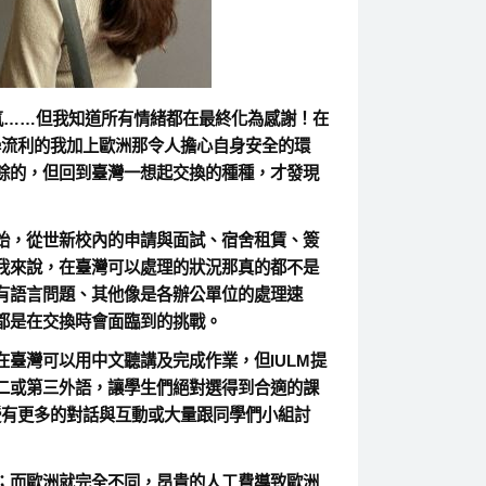
……但我知道所有情緒都在最終化為感謝！在
學流利的我加上歐洲那令人擔心自身安全的環
餘的，但回到臺灣一想起交換的種種，才發現
始，從世新校內的申請與面試、宿舍租賃、簽
我來說，在臺灣可以處理的狀況那真的都不是
有語言問題、其他像是各辦公單位的處理速
都是在交換時會面臨到的挑戰。
臺灣可以用中文聽講及完成作業，但IULM提
二或第三外語，讓學生們絕對選得到合適的課
授有更多的對話與互動或大量跟同學們小組討
；而歐洲就完全不同，昂貴的人工費導致歐洲