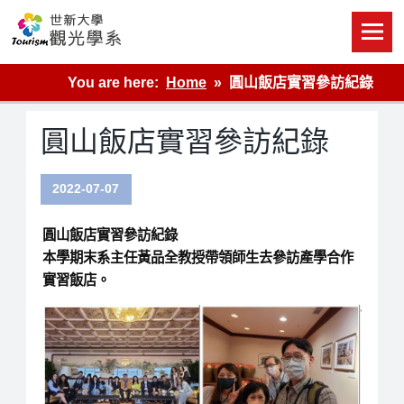
Skip
to
content
世新大學觀光學系網站
You are here:
Home
圓山飯店實習參訪紀錄
圓山飯店實習參訪紀錄
2022-07-07
圓山飯店實習參訪紀錄
本學期末系主任黃品全教授帶領師生去參訪產學合作
實習飯店。