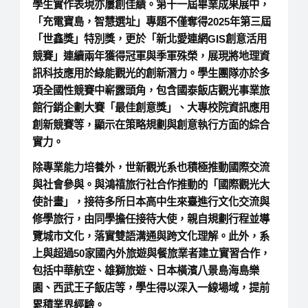
學生實作表現亦屢創佳績。第十一屆畢業成果展中，
「充電寶島，智慧選址」專題不僅奪得2025年第三屆
「世鑫獎」特別獎，更於「新北愛連網GIS創意活用
競賽」連續兩年獲得冠軍與季軍殊榮，展現將地理資
訊科技應用於綠能觀光的創新潛力。學生團隊亦於多
項全國性競賽中嶄露頭角，包含國泰飯店觀光事業旅
館行銷企劃大賽「最佳創意獎」、大專校院資訊應用
創新競賽等，顯示在策略規劃與創意執行方面的綜合
實力。
除專業能力培養外，世新觀光系也積極推動國際交流
與社會參與。與鴻禧旅行社合作推動的「國際觀光大
使計畫」，接待多所日本高中生來臺進行文化交流與
修學旅行，由同學擔任接待大使，親自規劃行程並導
覽城市文化，落實雙語溝通與跨文化理解。此外，系
上與超過50家國內外旅遊與餐旅業者建立實習合作，
包括中華航空、雄獅旅遊、日本橫濱八景島海島樂
園、西武王子飯店等，學生得以深入一線場域，提前
累積業界經驗。