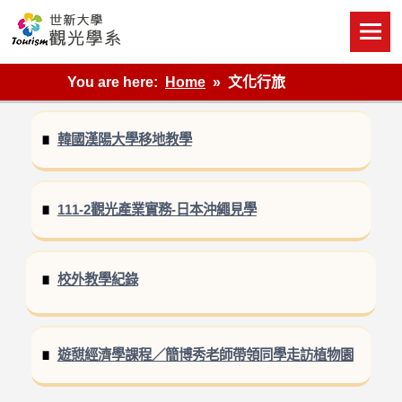
Skip
to
content
世新大學觀光學系網站
You are here:
Home
文化行旅
韓國漢陽大學移地教學
111-2觀光產業實務-日本沖繩見學
校外教學紀錄
遊憇經濟學課程／簡博秀老師帶領同學走訪植物園