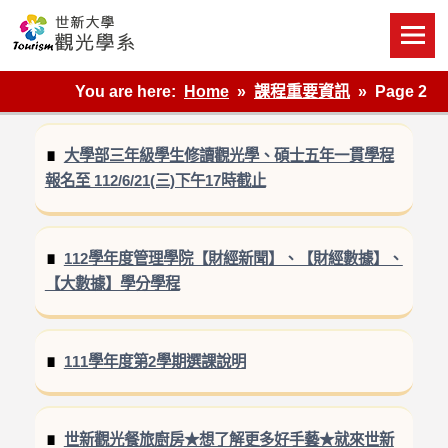
Skip
to
content
世新大學觀光學系網站
You are here:
Home
課程重要資訊
Page 2
大學部三年級學生修讀觀光學、碩士五年一貫學程
報名至 112/6/21(三)下午17時截止
112學年度管理學院【財經新聞】、【財經數據】、
【大數據】學分學程
111學年度第2學期選課說明
世新觀光餐旅廚房★想了解更多好手藝★就來世新