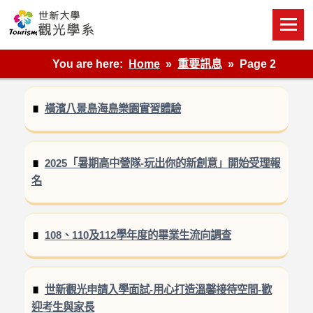
Skip
to
content
世新大學觀光學系網站
You are here:
Home
重要訊息
Page 2
橫濱八景島海島樂園實習體驗
2025「暑期高中營隊-玩出你的新創意」開始受理報
名
108、110及112學年度的畢業生流向調查
世新觀光申請入學面試-用心打造溫馨接待空間-歡
迎考生與家長